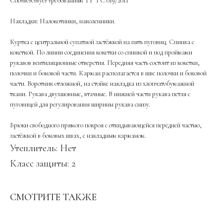
Соответствует требованиям ТР ТС 019/2011
Накладки: Налокотники, наколенники.
Куртка с центральной супатной застёжкой на пять пуговиц. Спинка с
кокеткой. По линии соединения кокетки со спинкой и под проймами
рукавов вентиляционные отверстия. Передняя часть состоит из кокетки,
полочки и боковой части. Карман располагается в шве полочки и боковой
части. Воротник отложной, на стойке накладка из хлопчатобумажной
ткани. Рукава двухшовные, втачные. В нижней части рукава петля с
пуговицей для регулирования ширины рукава снизу.
Брюки свободного прямого покроя с откидывающейся передней частью,
застёжкой в боковых швах, с накладным карманом.
Утеплитель: Нет
Класс защиты: 2
СМОТРИТЕ ТАКЖЕ