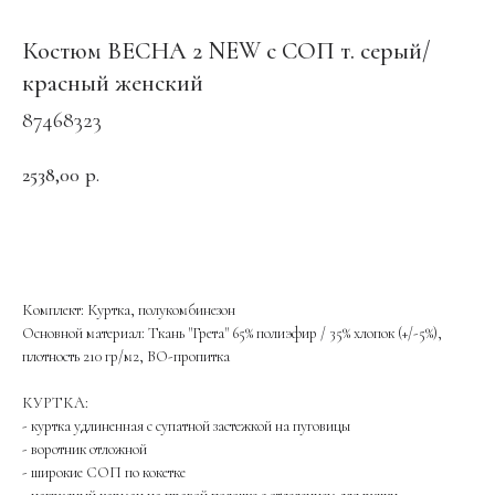
Костюм ВЕСНА 2 NEW с СОП т. серый/
красный женский
87468323
2538,00
р.
ОФОРМИТЬ ЗАКАЗ
Комплект: Куртка, полукомбинезон
Основной материал: Ткань "Грета" 65% полиэфир / 35% хлопок (+/-5%),
плотность 210 гр/м2, ВО-пропитка
КУРТКА:
- куртка удлиненная с супатной застежкой на пуговицы
- воротник отложной
- широкие СОП по кокетке