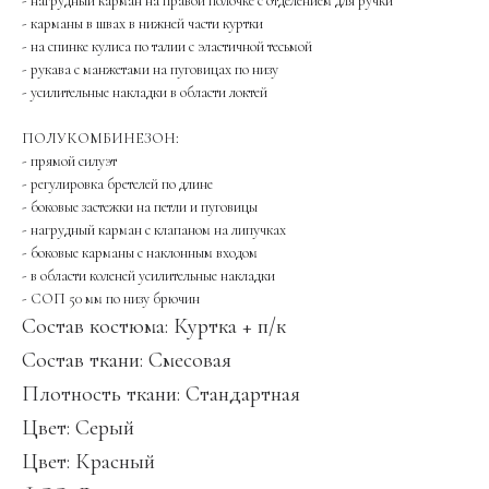
- нагрудный карман на правой полочке с отделением для ручки
- карманы в швах в нижней части куртки
- на спинке кулиса по талии с эластичной тесьмой
- рукава с манжетами на пуговицах по низу
- усилительные накладки в области локтей
ПОЛУКОМБИНЕЗОН:
- прямой силуэт
- регулировка бретелей по длине
- боковые застежки на петли и пуговицы
- нагрудный карман с клапаном на липучках
- боковые карманы с наклонным входом
- в области коленей усилительные накладки
- СОП 50 мм по низу брючин
Состав костюма: Куртка + п/к
Состав ткани: Смесовая
Плотность ткани: Стандартная
Цвет: Серый
Цвет: Красный