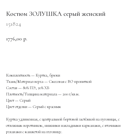
Костюм ЗОЛУШКА серый женский
151824
1776,00
р.
ОФОРМИТЬ ЗАКАЗ
Комплектность — Куртка, брюки
Ткань/Материал верха — Смесовая с ВО пропиткой
Состав — 80% ПЭ, 20% ХБ
Плотность/Толщина материала — 200 г/кв.м.
Цвет — Серый
Цвет отделки — Серый с красным
Куртка удлиненная, с центральной бортовой застёжкой на пуговицы, с
отложным воротником, нижними накладными карманами, с втачными
рукавами с манжетой на пуговицу.