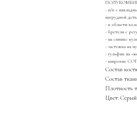
ПОЛУКОМБИ
- п/к с наклад
нагрудной дета
- в области ко
- бретели с ре
- на спинке кул
- застежка на 
- гульфик на «
- широкие СОП
Состав костю
Состав ткан
Плотность 
Цвет: Серый