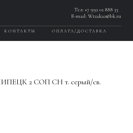
Тел:
+7 992 01 888 33
E-mail: Wtzakaz@bk.ru
КОНТАКТЫ
ОПЛАТА/ДОСТАВКА
ИПЕЦК 2 СОП СН т. серый/св.