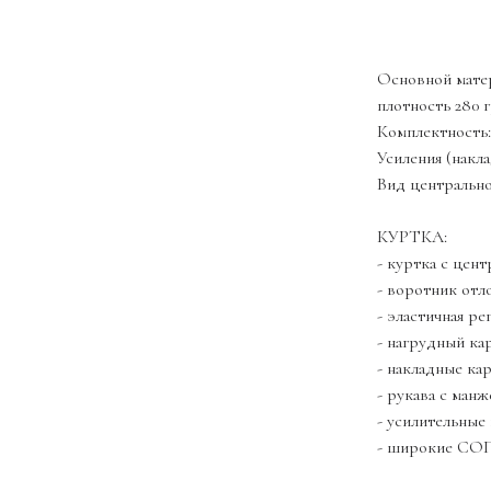
ОФОРМИТ
Основной матер
плотность 280 
Комплектность:
Усиления (накл
Вид центрально
КУРТКА:
- куртка с цен
- воротник от
- эластичная р
- нагрудный ка
- накладные ка
- рукава с манж
- усилительные
- широкие СОП 