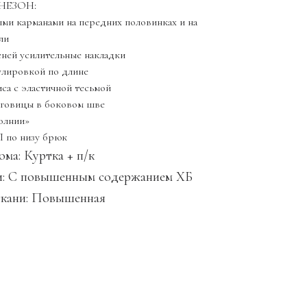
НЕЗОН:
ными карманами на передних половинках и на
ли
леней усилительные накладки
гулировкой по длине
иса с эластичной тесьмой
пуговицы в боковом шве
молнии»
 по низу брюк
ма: Куртка + п/к
и: С повышенным содержанием ХБ
ткани: Повышенная