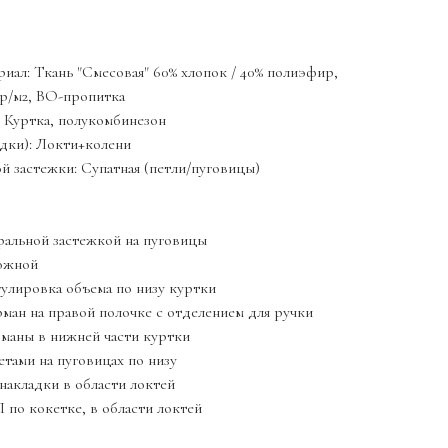
Ь ЗАКАЗ
иал: Ткань "Смесовая" 60% хлопок / 40% полиэфир,
гр/м2, ВО-пропитка
 Куртка, полукомбинезон
адки): Локти+колени
й застежки: Супатная (петли/пуговицы)
тральной застежкой на пуговицы
ложной
егулировка объема по низу куртки
рман на правой полочке с отделением для ручки
рманы в нижней части куртки
етами на пуговицах по низу
 накладки в области локтей
по кокетке, в области локтей