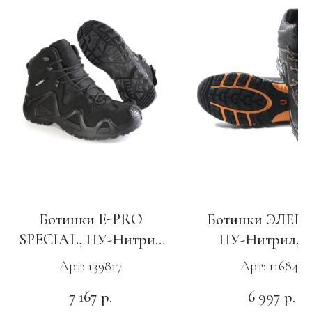
Ботинки E-PRO
Ботинки ЭЛЕК
SPECIAL, ПУ-Нитрил
ПУ-Нитрил, 
с КС черные
Арт: 139817
Арт: 116841
7 167
6 997
р.
р.