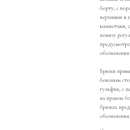
борту, с во
верхними и 
манжетами, 
понизу регул
предусмотре
обозначения
Брюки прямы
боковым сто
гульфик, с 
на правом б
брюках пред
обозначения