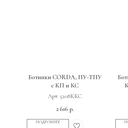
Ботинки CORDA, ПУ-ТПУ
Бот
с КП и КС
Арт: 5208ККС
2 616
р.
ПОДРОБНЕЕ
П