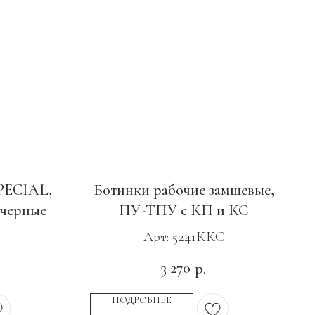
PECIAL,
Ботинки рабочие замшевые,
 черные
ПУ-ТПУ с КП и КС
Арт: 5241ККС
3 270
р.
ПОДРОБНЕЕ