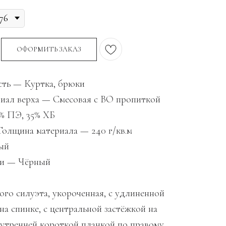
ОФОРМИТЬ ЗАКАЗ
ть — Куртка, брюки
иал верха — Смесовая с ВО пропиткой
% ПЭ, 35% ХБ
олщина материала — 240 г/кв.м
ый
ки — Чёрный
ого силуэта, укороченная, с удлиненной
на спинке, с центральной застёжкой на
утренней короткой планкой по правому