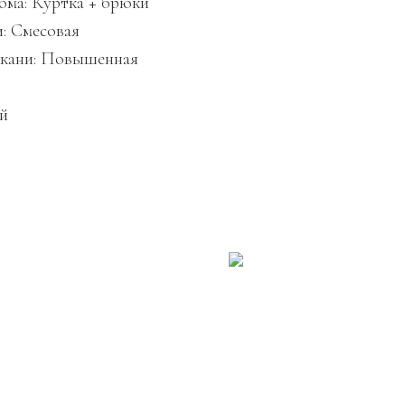
юма: Куртка + брюки
и: Смесовая
ткани: Повышенная
й