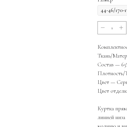
Комплектнос
Ткань/Матер
Состав — 65
Плотность/Т
Цвет — Сер
Цвет отдел
Куртка прям
линией низа 
молнию и вн