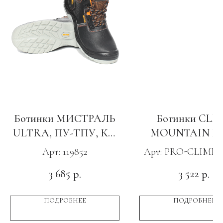
Ботинки МИСТРАЛЬ
Ботинки CLI
ULTRA, ПУ-ТПУ, КП
MOUNTAIN L
и МС
черный
Арт: 119852
Арт: PRO-CLIMB
GRO
3 685
3 522
р.
р.
ПОДРОБНЕЕ
ПОДРОБНЕЕ