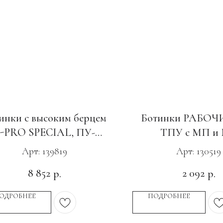
инки с высоким берцем
Ботинки РАБОЧИ
-PRO SPECIAL, ПУ-
ТПУ с МП и
итрил, с КС зеленые
Арт: 139819
Арт: 130519
8 852
2 092
р.
р.
ОДРОБНЕЕ
ПОДРОБНЕЕ