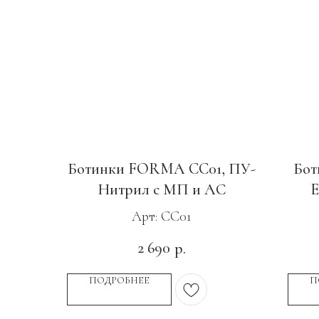
Ботинки FORMA CC01, ПУ-
Бот
Нитрил c МП и АС
E
Н
Арт: CC01
2 690
р.
ПОДРОБНЕЕ
П