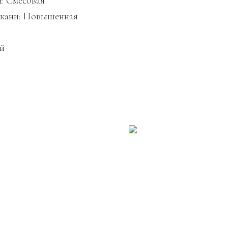
и: Смесовая
ткани: Повышенная
й