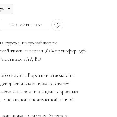
ОФОРМИТЬ ЗАКАЗ
я: куртка, полукомбинезон
вной ткани: смесовая (65% полиэфир, 35%
тность 240 г/м², ВО
мого силуэта. Воротник отложной с
 декоративным кантом по отлету
Застежка на молнию с цельнокроеным
ым клапаном и контактной лентой.
зон: прямого силуэта. Застежка