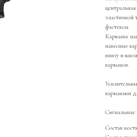
центральная
эластичной т
фастексы.
Карманы: на
навесные ка
внизу и мно
карманов.
Усилительны
карманами д
Сигнальные 
Состав костю