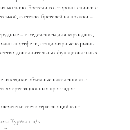
 на молнию. Бретели со стороны спинки с
есьмой, застежка бретелей на пряжки –
грудные – с отделением для карандаша,
рманы-портфели, стационарные карманы
жество дополнительных функциональных
е накладки: объёмные наколенники с
ля амортизационных прокладок.
элементы: светоотражающий кант.
ма: Куртка + п/к