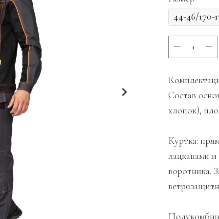
Комплектаци
Состав осно
хлопок), пло
Куртка: пря
лацканами и
воротника. 
ветрозащитн
Полукомбине