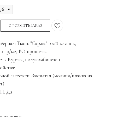
ОФОРМИТЬ ЗАКАЗ
териал: Ткань "Саржа" 100% хлопок,
50 гр/м2, ВО-пропитка
ть: Куртка, полукомбинезон
ойства:
ьной застежки: Закрытая (молния/планка на
т)
П: Да
я на поясе