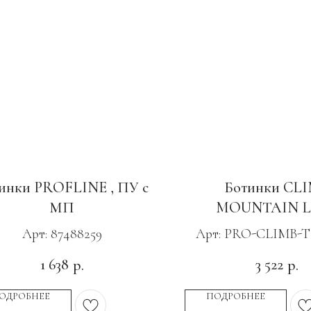
инки PROFLINE , ПУ с
Ботинки CL
МП
MOUNTAIN L
песочный
Арт: 87488259
Арт: PRO-CLIMB-
1 638
3 522
р.
р.
ОДРОБНЕЕ
ПОДРОБНЕЕ