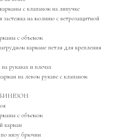
 карманы с клапаном на липучке
ая застежка на молнию с ветрозащитной
арманы с объемом
 нагрудном кармане петля для крепления
 на рукавах и плечах
карман на левом рукаве с клапаном
БИНЕЗОН:
роя
арманы с объемом
ий карман
 по низу брючин