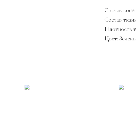
Состав костю
Состав ткани
Плотность 
Цвет: Зелён