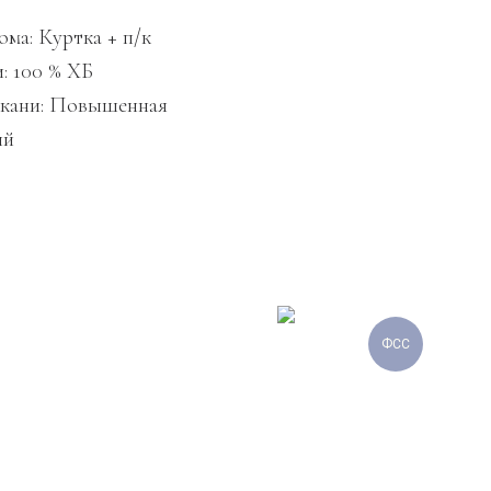
ма: Куртка + п/к
: 100 % ХБ
ткани: Повышенная
ый
ФСС