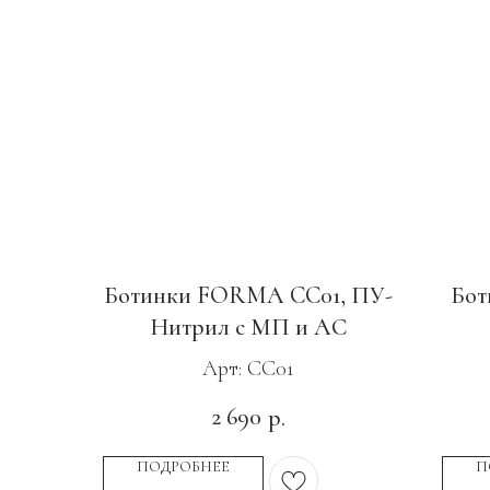
Ботинки FORMA CC01, ПУ-
Бот
Нитрил c МП и АС
Арт: CC01
2 690
р.
ПОДРОБНЕЕ
П