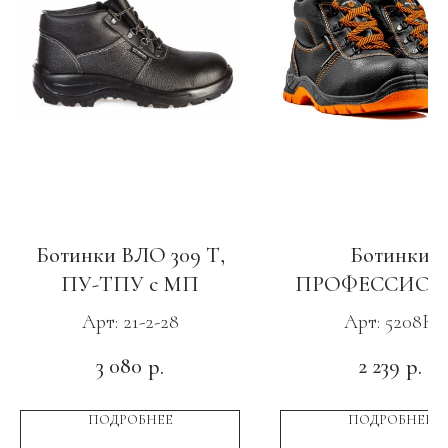
Ботинки ВЛО 309 Т,
Ботинки
ПУ-ТПУ с МП
ПРОФЕССИОН
ПУ-ТПУ с К
Арт: 21-2-28
Арт: 5208К
3 080
2 239
р.
р.
ПОДРОБНЕЕ
ПОДРОБНЕЕ