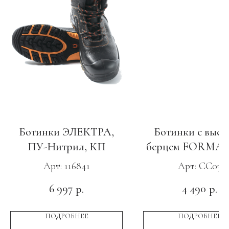
Ботинки ЭЛЕКТРА,
Ботинки с высо
ПУ-Нитрил, КП
берцем FORMA C
ПУ-Нитрил c МП
Арт: 116841
Арт: CC03
6 997
4 490
р.
р.
ПОДРОБНЕЕ
ПОДРОБНЕЕ