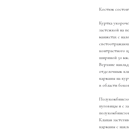
Костюм состоит
Куртка укороче
застежкой на п
манжетах с нал
светоотражающа
контрастного ц
шириной 50 мм.
Верхние наклад
отделочным кла
карманы на кур
в области боко
Полукомбинезон
пуговицы и с з
полукомбинезон
Клапан застеги
карманы с накл