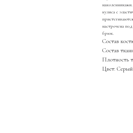
наколенниками.
кулиса с эласти
пристегиваются
настрочена под
брюк.
Состав костю
Состав ткан
Плотность т
Цвет: Серый