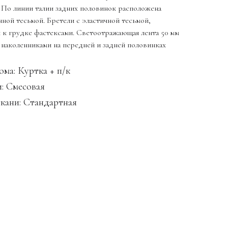
 По линии талии задних половинок расположена
чной тесьмой. Бретели с эластичной тесьмой,
 к грудке фастексами. Светоотражающая лента 50 мм
 наколенниками на передней и задней половинках
ма: Куртка + п/к
и: Смесовая
кани: Стандартная