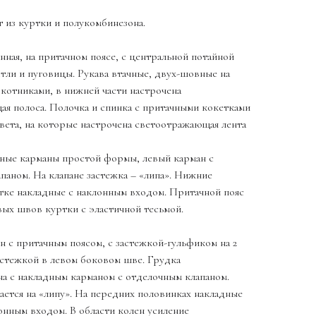
 из куртки и полукомбинезона.
нная, на притачном поясе, с центральной потайной
етли и пуговицы. Рукава втачные, двух-шовные на
окотниками, в нижней части настрочена
я полоса. Полочка и спинка с притачными кокетками
вета, на которые настрочена светоотражающая лента
ные карманы простой формы, левый карман с
паном. На клапане застежка – «липа». Нижние
тке накладные с наклонным входом. Притачной пояс
вых швов куртки с эластичной тесьмой.
 с притачным поясом, с застежкой-гульфиком на 2
астежкой в левом боковом шве. Грудка
а с накладным карманом с отделочным клапаном.
вается на «липу». На передних половинках накладные
онным входом. В области колен усиление