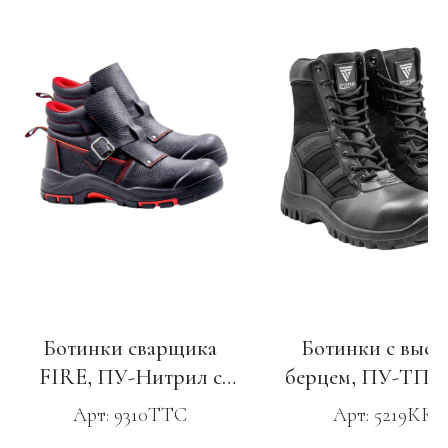
Ботинки сварщика
Ботинки с высо
FIRE, ПУ-Нитрил с
берцем, ПУ-ТПУ
МП и МС
и КС
Арт: 9310ТТС
Арт: 5219ККС