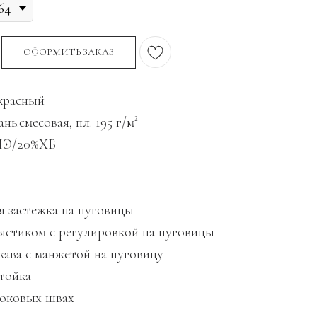
ОФОРМИТЬ ЗАКАЗ
красный
нь:смесовая, пл. 195 г/м²
ПЭ/20%ХБ
я застежка на пуговицы
лястиком с регулировкой на пуговицы
кава с манжетой на пуговицу
стойка
 боковых швах