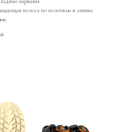
кладные карманы
ращающая полоса по полочкам и спинке
 мм
ий