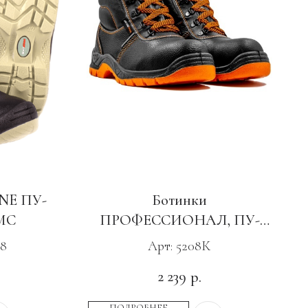
NE ПУ-
Ботинки
МС
ПРОФЕССИОНАЛ, ПУ-
ТПУ с КП
48
Арт: 5208К
2 239
р.
ПОДРОБНЕЕ