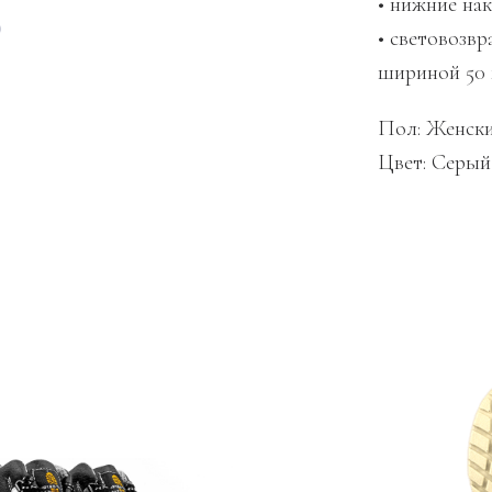
• нижние на
• световозв
шириной 50
Пол: Женск
Цвет: Серый