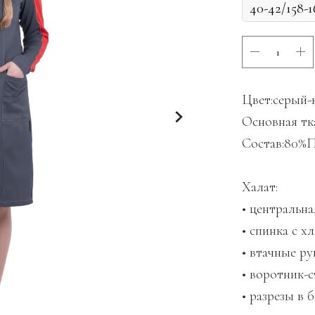
Цвет:серый-
Основная тка
Состав:80%
Халат:
• центральна
• спинка с х
• втачные ру
• воротник-
• разрезы в