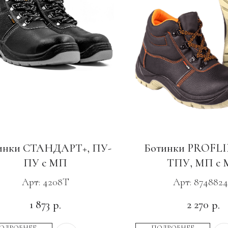
инки СТАНДАРТ+, ПУ-
Ботинки PROFLI
ПУ с МП
ТПУ, МП с 
Арт: 4208Т
Арт: 874882
1 873
2 270
р.
р.
ОДРОБНЕЕ
ПОДРОБНЕЕ