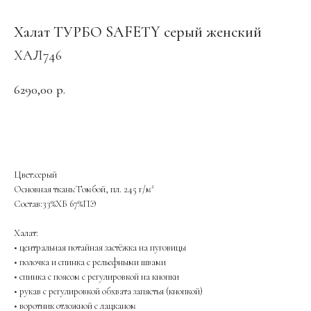
Халат ТУРБО SAFETY серый женский
ХАЛ746
6290,00
р.
ОФОРМИТЬ ЗАКАЗ
Цвет:серый
Основная ткань:Томбой, пл. 245 г/м²
Состав:33%ХБ 67%ПЭ
Халат:
• центральная потайная застёжка на пуговицы
• полочка и спинка с рельефными швами
• спинка с поясом с регулировкой на кнопки
• рукав с регулировкой обхвата запястья (кнопкой)
• воротник отложной с лацканом