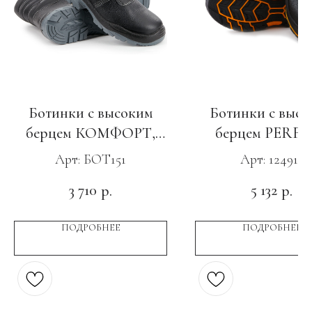
Ботинки с высоким
Ботинки с высо
берцем КОМФОРТ,
берцем PERF
ПУ-ТПУ с МП
PROTECTION, 
Арт: БОТ151
Арт: 124911
Нитрил, КП с
3 710
5 132
р.
р.
ПОДРОБНЕЕ
ПОДРОБНЕЕ