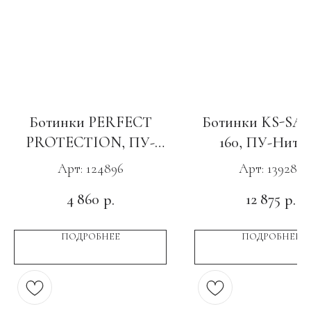
Ботинки PERFECT
Ботинки KS-SA
PROTECTION, ПУ-
160, ПУ-Нитр
Нитрил, КП и АС
зеленые
Арт: 124896
Арт: 139282
4 860
12 875
р.
р.
ПОДРОБНЕЕ
ПОДРОБНЕЕ