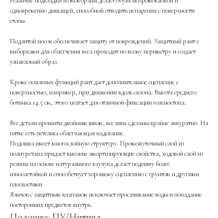
Наличие подкладки из мембраны делает обувь непромокаемой и
одновременно дышащей, способной отводить испарения с поверхности
стопы.
Подлитой носок обеспечивает защиту от повреждений. Защитный рант с
выборками для облегчения веса проходит по всему периметру и создает
узнаваемый образ.
Кроме основных функций рант дает дополнительное сцепление с
поверхностью, например, при движении вдоль склона. Высота среднего
ботинка 14.5 см, этого хватает для отличной фиксации голеностопа.
Все детали прошиты двойным швом, все швы сделаны крайне аккуратно. На
пятке есть петелька облегчающая надевание.
Подошва имеет многослойную структуру. Промежуточный слой из
полиуретана придает высокие амортизирующие свойства; ходовой слой из
резины на основе натурального каучука делает подошву более
износостойкой и способствует хорошему сцеплению с грунтом и другими
плоскостями.
Язычок с защитным клапаном исключает просачивание воды и попадание
посторонних предметов внутрь.
Подошва: ПУ/Нитрил