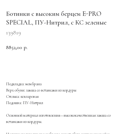
Ботинки с высоким берцем E-PRO
SPECIAL, ПУ-Нитрил, с КС зеленые
139819
8852,00
р.
ОФОРМИТЬ ЗАКАЗ
Подкладка: мембрана
Верх обуви: замша со вставками из кордуры
Стелька: кевларовая
Подошва: ПУ-Нитрил
Основной материал изготовления—высококачественная замша со
вставками из кордуры.