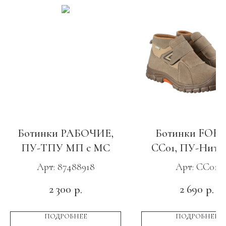
Ботинки РАБОЧИЕ,
Ботинки FOR
ПУ-ТПУ МП с МС
CC01, ПУ-Нитр
МП и АС
Арт: 87488918
Арт: CC01
2 300
2 690
р.
р.
ПОДРОБНЕЕ
ПОДРОБНЕЕ