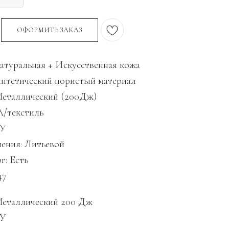
ОФОРМИТЬ ЗАКАЗ
атуральная + Искусственная кожа
нтетический пористый материал
еталлический (200Дж)
А/текстиль
ПУ
ения: Литьевой
: Есть
47
Металлический 200 Дж
ПУ