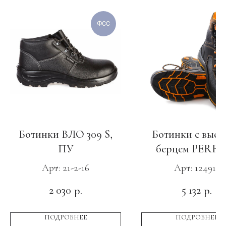
ФСС
Ботинки ВЛО 309 S,
Ботинки с высо
ПУ
берцем PERF
PROTECTION, 
Арт: 21-2-16
Арт: 124911
Нитрил, КП с
2 030
5 132
р.
р.
ПОДРОБНЕЕ
ПОДРОБНЕЕ